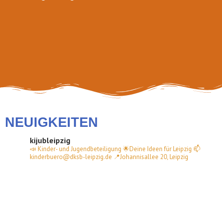
Slider 2 Description Text, Lorem ipsum
dolor sit amet, consectetur adipiscing
elit. Curabitur laoreet cursus volutpat.
Aliquam sit amet ligula et justo tincidunt
laoreet non vitae lorem.
Button 1
Button 2
NEUIGKEITEN
kijubleipzig
📣 Kinder- und Jugendbeteiligung
🌟Deine Ideen für Leipzig
📫
kinderbuero@dksb-leipzig.de
📍Johannisallee 20, Leipzig