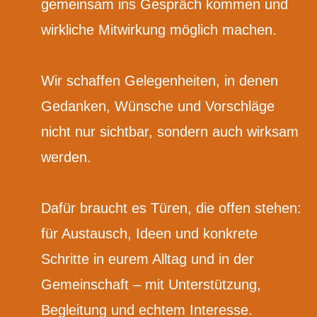
gemeinsam ins Gespräch kommen und
dolor sit amet, consectetur adipiscing
wirkliche Mitwirkung möglich machen.
elit. Curabitur laoreet cursus volutpat.
Aliquam sit amet ligula et justo tincidunt
laoreet non vitae lorem.
Wir schaffen Gelegenheiten, in denen
Gedanken, Wünsche und Vorschläge
nicht nur sichtbar, sondern auch wirksam
Button 1
Button 2
werden.
Dafür braucht es Türen, die offen stehen:
für Austausch, Ideen und konkrete
Schritte in eurem Alltag und in der
Slide 2 Title
Gemeinschaft – mit Unterstützung,
Begleitung und echtem Interesse.
Slide 2 Sub Title