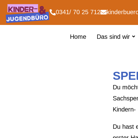
0341/ 70 25 712
kinderbuer
Home
Das sind wir
SPE
Du möcht
Sachspen
Kindern-
Du hast 
erster H