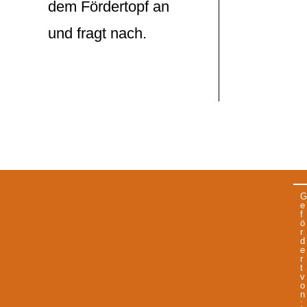
dem Fördertopf an
und fragt nach.
G
e
f
ö
r
d
e
r
t
v
o
n
: