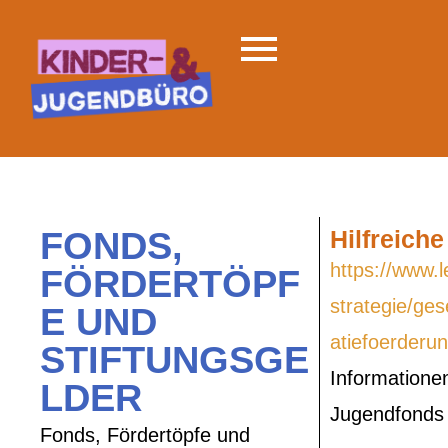
FONDS,
Hilfreiche
https://www.le
FÖRDERTÖPF
strategie/ges
E UND
atiefoerderu
STIFTUNGSGE
Informatione
LDER
Jugendfonds
Fonds, Fördertöpfe und