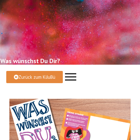
Was wünschst Du Dir?
Zurück zum KiJuBü