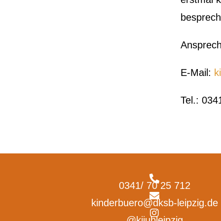
bespreche
Ansprech
E-Mail:
k
Tel.: 034
0341/ 70 25 712
kinderbuero@dksb-leipzig.de
@kijubleipzig