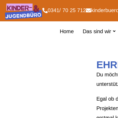
0341/ 70 25 712
kinderbuer
Home
Das sind wir
EHR
Du möcht
unterstüt
Egal ob 
Projekten
erstmal 