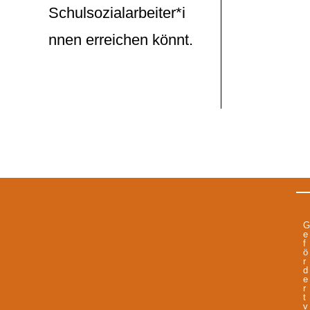
Schulsozialarbeiter*i
nnen erreichen könnt.
G
e
f
ö
r
d
e
r
t
v