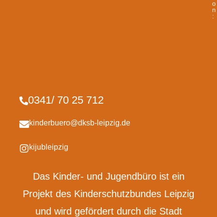
o
n
:
0341/ 70 25 712
kinderbuero@dksb-leipzig.de
kijubleipzig
Das Kinder- und Jugendbüro ist ein
Projekt des Kinderschutzbundes Leipzig
und wird gefördert durch die Stadt