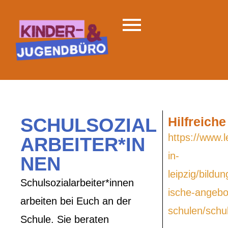
SCHULSOZIAL
Hilfreiche
https://www.l
ARBEITER*IN
in-
NEN
leipzig/bildu
Schulsozialarbeiter*innen
ische-angebo
arbeiten bei Euch an der
schulen/schul
Schule. Sie beraten