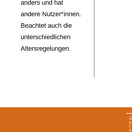
anders und hat
andere Nutzer*innen.
Beachtet auch die
unterschiedlichen
Altersregelungen.
G
e
f
ö