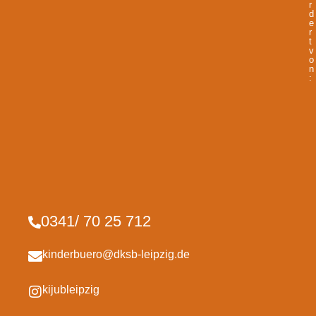
r
d
e
r
t
v
o
n
:
0341/ 70 25 712
kinderbuero@dksb-leipzig.de
kijubleipzig