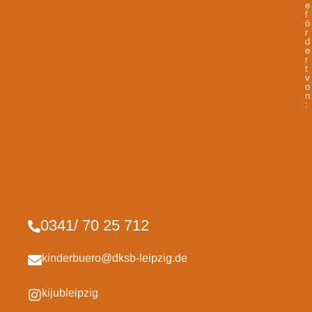
e
f
ö
r
d
e
r
t
v
o
n
:
0341/ 70 25 712
kinderbuero@dksb-leipzig.de
kijubleipzig