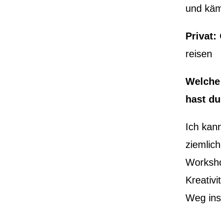
und käm
Privat:
reisen
Welche
hast d
Ich kan
ziemlich
Worksho
Kreativ
Weg ins