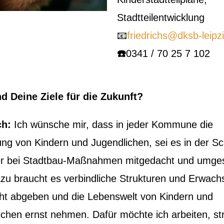
Stadtteilentwicklung
📧
friedrichs@dksb-leipz
☎️
0341 / 70 25 7 102
d Deine Ziele für die Zukunft?
ch:
Ich wünsche mir, dass in jeder Kommune die
ung von Kindern und Jugendlichen, sei es in der Sc
er bei Stadtbau-Maßnahmen mitgedacht und umges
azu braucht es verbindliche Strukturen und Erwach
ht abgeben und die Lebenswelt von Kindern und
ichen ernst nehmen. Dafür möchte ich arbeiten, str