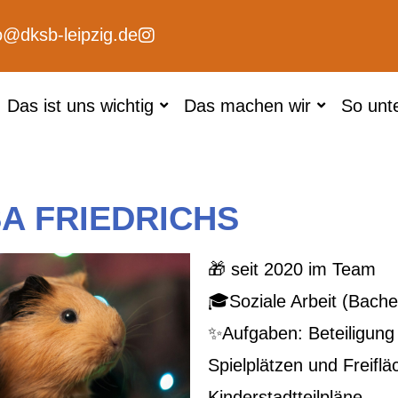
o@dksb-leipzig.de
Das ist uns wichtig
Das machen wir
So unt
SA FRIEDRICHS
🎁 seit 2020 im Team
🎓Soziale Arbeit (Bach
✨Aufgaben: Beteiligung
Spielplätzen und Freiflä
Kinderstadtteilpläne,