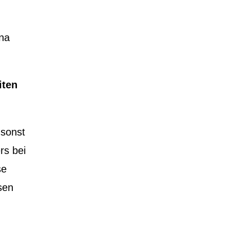
ina
iten
 sonst
rs bei
se
sen