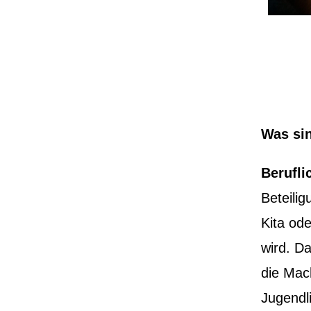
Was sin
Berufli
Beteilig
Kita od
wird. D
die Mac
Jugendl