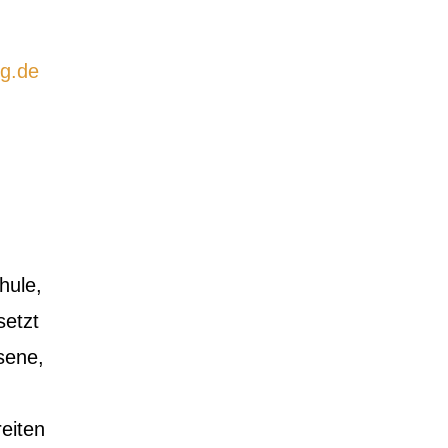
ig.de
hule,
etzt
sene,
eiten