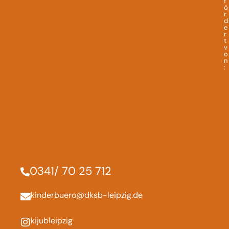
f
ö
r
d
e
r
t
v
o
n
:
0341/ 70 25 712
kinderbuero@dksb-leipzig.de
kijubleipzig