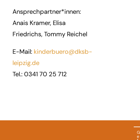
Ansprechpartner*innen:
Anais Kramer, Elisa
Friedrichs, Tommy Reichel
E-Mail:
kinderbuero@dksb-
leipzig.de
Tel.: 0341 70 25 712
G
e