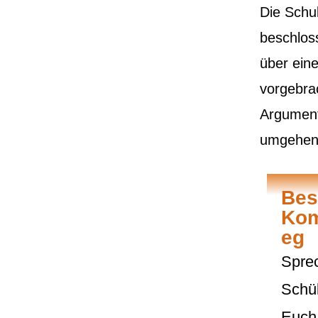
Die Schul
beschlos
über ein
vorgebrac
Argumen
umgehen
Bes
Kom
eg
Spre
Schül
Euch 