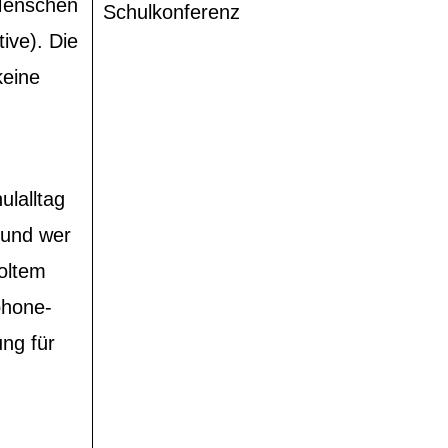
 Menschen
Schulkonferenz
tive). Die
keine
ulalltag
 und wer
oltem
phone-
ng für