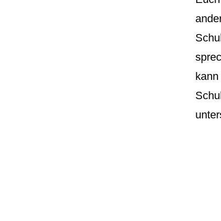
ander
Schu
sprec
kann
Schul
unter