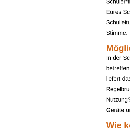
Schüler*
Eures Sch
Schulleit
Stimme.
Mögl
In der S
betreffe
liefert 
Regelbru
Nutzung?
Geräte u
Wie k