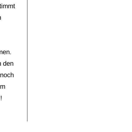
timmt
n
,
mmen.
n den
 noch
em
!