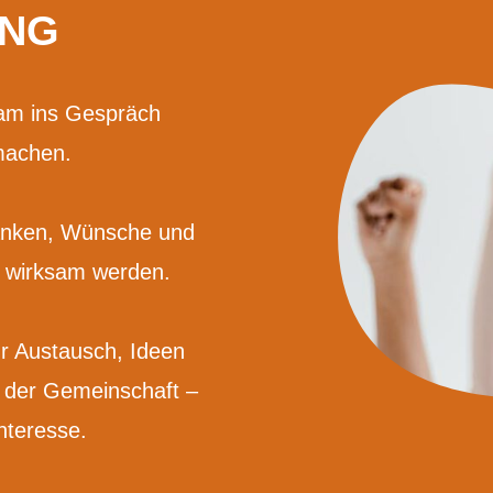
UNG
am ins Gespräch
machen.
danken, Wünsche und
h wirksam werden.
ür Austausch, Ideen
n der Gemeinschaft –
nteresse.