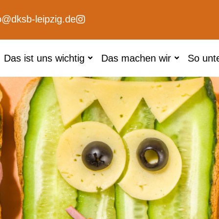
o@dksb-leipzig.de
Das ist uns wichtig
Das machen wir
So unt