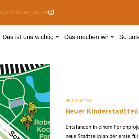
o@dksb-leipzig.de
Das ist uns wichtig
Das machen wir
So unt
NEUIGKEITEN
Neuer Kinderstadtteil
Entstanden in einem Ferienproje
neue Stadtteilplan der erste fü