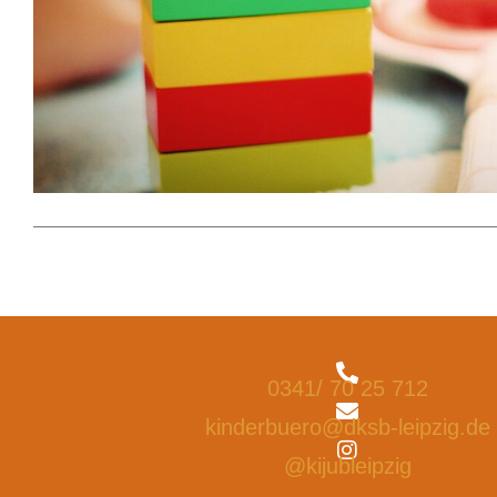
0341/ 70 25 712
kinderbuero@dksb-leipzig.de
@kijubleipzig