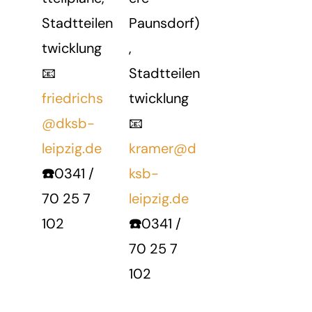
Stadtteilen
Paunsdorf)
twicklung
,
📧
Stadtteilen
friedrichs
twicklung
@dksb-
📧
leipzig.de
kramer@d
☎️
0341 /
ksb-
70 25 7
leipzig.de
102
☎️
0341 /
70 25 7
102