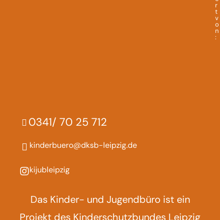
r
t
v
o
n
:
0341/ 70 25 712
kinderbuero@dksb-leipzig.de
kijubleipzig
Das Kinder- und Jugendbüro ist ein
Projekt des Kinderschutzbundes Leipzig