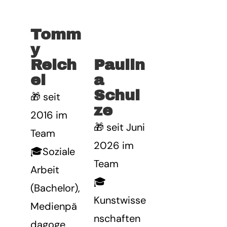
Tomm
y
Reich
Paulin
el
a
Schul
🎁 seit
ze
2016 im
🎁 seit Juni
Team
2026 im
🎓Soziale
Team
Arbeit
🎓
(Bachelor),
Kunstwisse
Medienpä
nschaften
dagoge