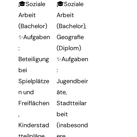
🎓Soziale
🎓Soziale
Arbeit
Arbeit
(Bachelor)
(Bachelor),
✨Aufgaben
Geografie
:
(Diplom)
Beteiligung
✨Aufgaben
bei
:
Spielplätze
Jugendbeir
n und
äte,
Freiflächen
Stadtteilar
,
beit
Kinderstad
(insbesond
tteilpläne,
ere