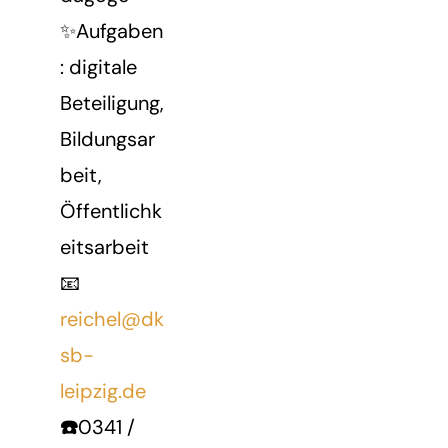
✨Aufgaben
: digitale
Beteiligung,
Bildungsar
beit,
Öffentlichk
eitsarbeit
📧
reichel@dk
sb-
leipzig.de
☎️
0341 /