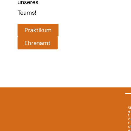
unseres
Teams!
Praktikum
Ehrenamt
G
e
f
ö
r
d
e