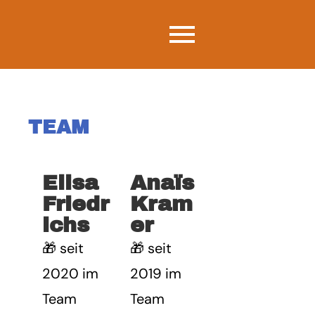
TEAM
Elisa
Anaïs
Friedr
Kram
ichs
er
🎁 seit
🎁 seit
2020 im
2019 im
Team
Team